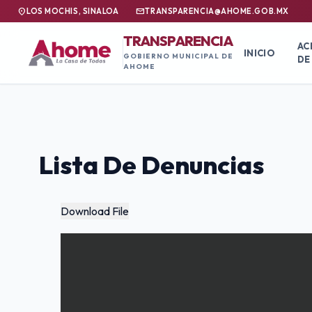
location_on
mail
LOS MOCHIS, SINALOA
TRANSPARENCIA@AHOME.GOB.MX
TRANSPARENCIA
AC
INICIO
GOBIERNO MUNICIPAL DE
DE
AHOME
Lista De Denuncias
Download File