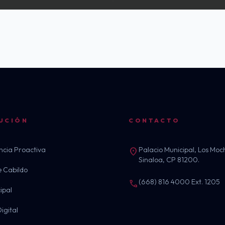
UCIÓN
CONTACTO
ncia Proactiva
Palacio Municipal, Los Moch
location_on
Sinaloa, CP 81200.
e Cabildo
(668) 816 4000 Ext. 1205
call
ipal
igital