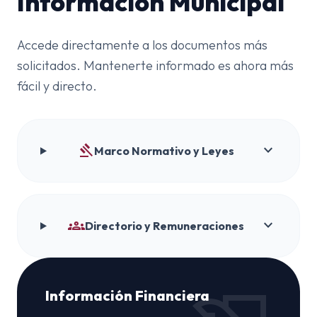
Información Municipal
Accede directamente a los documentos más
solicitados. Mantenerte informado es ahora más
fácil y directo.
gavel
expand_more
Marco Normativo y Leyes
groups
expand_more
Directorio y Remuneraciones
Información Financiera