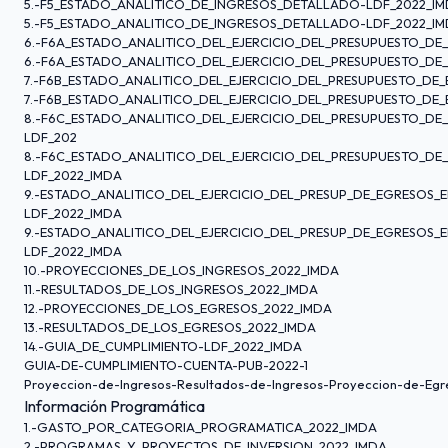
5.-F5_ESTADO_ANALITICO_DE_INGRESOS_DETALLADO-LDF_2022_I
5.-F5_ESTADO_ANALITICO_DE_INGRESOS_DETALLADO-LDF_2022_I
6.-F6A_ESTADO_ANALITICO_DEL_EJERCICIO_DEL_PRESUPUESTO_D
6.-F6A_ESTADO_ANALITICO_DEL_EJERCICIO_DEL_PRESUPUESTO_D
7.-F6B_ESTADO_ANALITICO_DEL_EJERCICIO_DEL_PRESUPUESTO_DE_
7.-F6B_ESTADO_ANALITICO_DEL_EJERCICIO_DEL_PRESUPUESTO_DE_
8.-F6C_ESTADO_ANALITICO_DEL_EJERCICIO_DEL_PRESUPUESTO_D
LDF_202
8.-F6C_ESTADO_ANALITICO_DEL_EJERCICIO_DEL_PRESUPUESTO_D
LDF_2022_IMDA
9.-ESTADO_ANALITICO_DEL_EJERCICIO_DEL_PRESUP_DE_EGRESOS_
LDF_2022_IMDA
9.-ESTADO_ANALITICO_DEL_EJERCICIO_DEL_PRESUP_DE_EGRESOS_
LDF_2022_IMDA
10.-PROYECCIONES_DE_LOS_INGRESOS_2022_IMDA
11.-RESULTADOS_DE_LOS_INGRESOS_2022_IMDA
12.-PROYECCIONES_DE_LOS_EGRESOS_2022_IMDA
13.-RESULTADOS_DE_LOS_EGRESOS_2022_IMDA
14.-GUIA_DE_CUMPLIMIENTO-LDF_2022_IMDA
GUIA-DE-CUMPLIMIENTO-CUENTA-PUB-2022-1
Proyeccion-de-Ingresos-Resultados-de-Ingresos-Proyeccion-de-Egr
Información Programática
1.-GASTO_POR_CATEGORIA_PROGRAMATICA_2022_IMDA
2.-PROGRAMAS_Y_PROYECTOS_DE_INVERSION_2022_IMDA